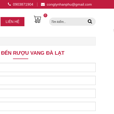
0903871904
congtynhanphu@gmail.com
0
LIÊN HỆ
 ĐẾN RƯỢU VANG ĐÀ LẠT