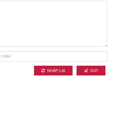
NHẬP LẠI
GỬI