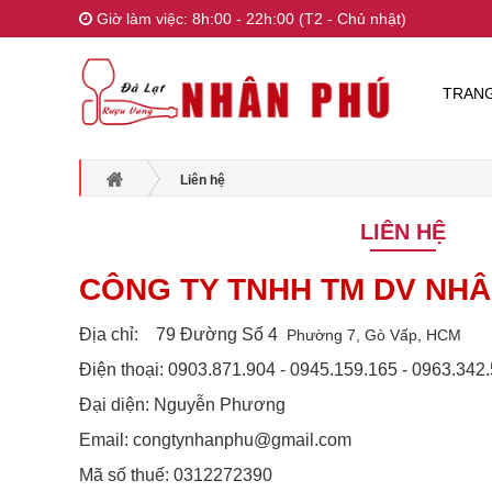
Giờ làm việc: 8h:00 - 22h:00 (T2 - Chủ nhật)
TRAN
Liên hệ
LIÊN HỆ
CÔNG TY TNHH TM DV NH
Địa chỉ: 79 Đường Số 4
Phường 7, Gò Vấp, HCM
Điện thoại: 0903.871.904 - 0945.159.165 - 0963.342
Đại diện: Nguyễn Phương
Email: congtynhanphu@gmail.com
Mã số thuế: 0312272390