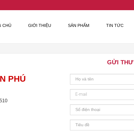
G CHỦ
GIỚI THIỆU
SẢN PHẨM
TIN TỨC
GỬI THƯ
ÂN PHÚ
.510