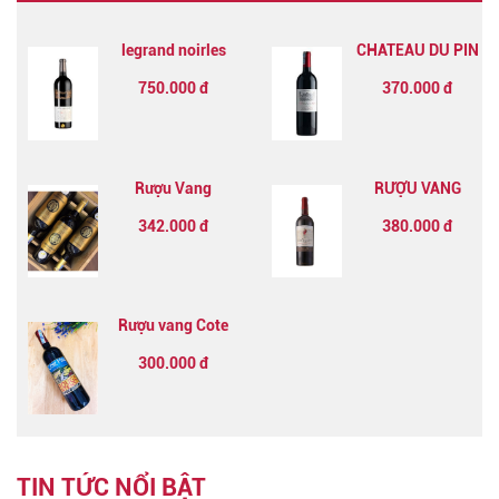
legrand noirles
CHATEAU DU PIN
reserves grenache
BORDEAUX AOC
750.000 đ
370.000 đ
syrah
Rượu Vang
RƯỢU VANG
Chateau Meillier
PHÁP ARROGANT
342.000 đ
380.000 đ
Bordeaux
Superieur Rouge
Rượu vang Cote
Mas Languedoc
300.000 đ
Rouge
TIN TỨC NỔI BẬT