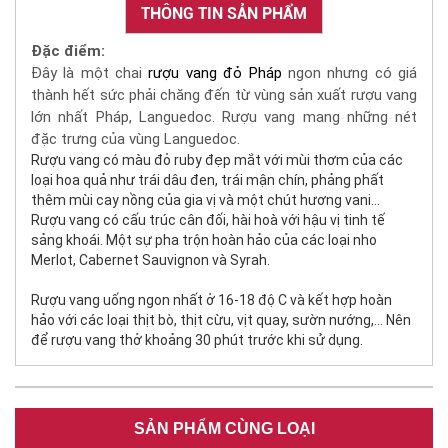
THÔNG TIN SẢN PHẨM
Đặc điểm:
Đây là một chai
rượu vang đỏ Pháp
ngon nhưng có giá
thành hết sức phải chăng đến từ vùng sản xuất rượu vang
lớn nhất Pháp, Languedoc. Rượu vang mang những nét
đặc trưng của vùng Languedoc.
Rượu vang có màu đỏ ruby đẹp mắt với mùi thơm của các
loại hoa quả như trái dâu đen, trái mận chín, phảng phất
thêm mùi cay nồng của gia vị và một chút hương vani…
Rượu vang có cấu trúc cân đối, hài hoà với hậu vị tinh tế
sảng khoái. Một sự pha trộn hoàn hảo của các loại nho
Merlot, Cabernet Sauvignon và Syrah.
Rượu vang uống ngon nhất ở 16-18 độ C và kết hợp hoàn
hảo với các loại thịt bò, thịt cừu, vịt quay, sườn nướng,… Nên
để rượu vang thở khoảng 30 phút trước khi sử dụng.
SẢN PHẨM CÙNG LOẠI